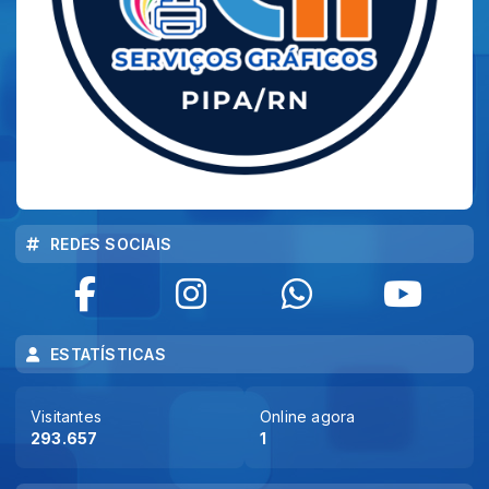
REDES SOCIAIS
ESTATÍSTICAS
Visitantes
Online agora
293.657
1