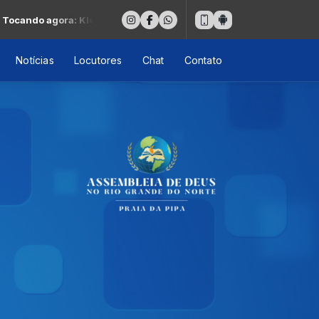
cando agora: Kleber Lucas(vv)-segura na mao de Deus
Notícias
Locutores
Chat
Contato