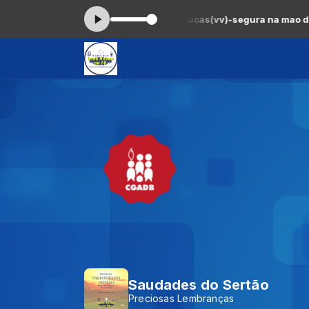
:00 às 17:00 -
Tocando agora: Kleber Lucas(vv)-segura na mao de 
Saudades do Sertão
Preciosas Lembranças