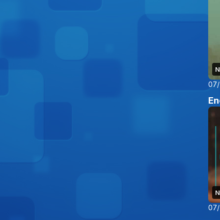
N
07
En
N
07