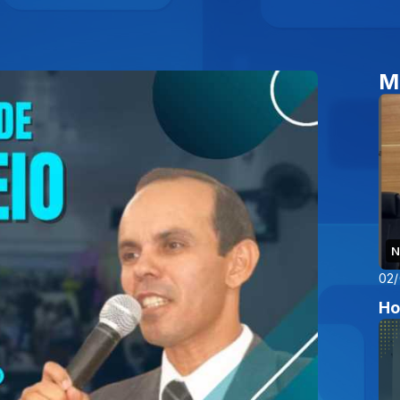
M
N
02
Ho