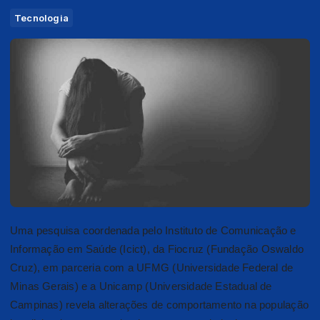
Tecnologia
Uma pesquisa coordenada pelo Instituto de Comunicação e
Informação em Saúde (Icict), da Fiocruz (Fundação Oswaldo
Cruz), em parceria com a UFMG (Universidade Federal de
Minas Gerais) e a Unicamp (Universidade Estadual de
Campinas) revela alterações de comportamento na população