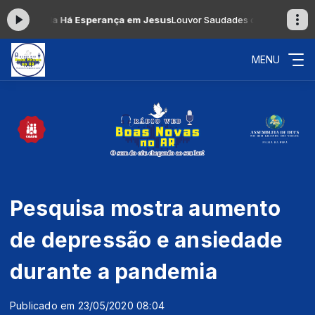
gada Há Esperança em Jesus
Louvor Saudades das 00:00 às 06:00 -
T
MENU
Pesquisa mostra aumento
de depressão e ansiedade
durante a pandemia
Publicado em 23/05/2020 08:04