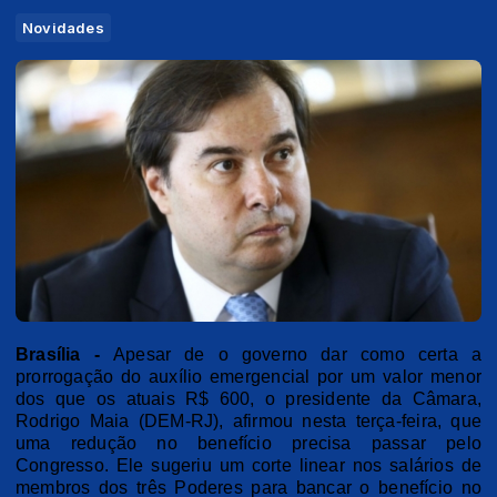
Novidades
Brasília -
Apesar de o governo dar como certa a
prorrogação do auxílio emergencial por um valor menor
dos que os atuais R$ 600, o presidente da Câmara,
Rodrigo Maia (DEM-RJ), afirmou nesta terça-feira, que
uma redução no benefício precisa passar pelo
Congresso. Ele sugeriu um corte linear nos salários de
membros dos três Poderes para bancar o benefício no