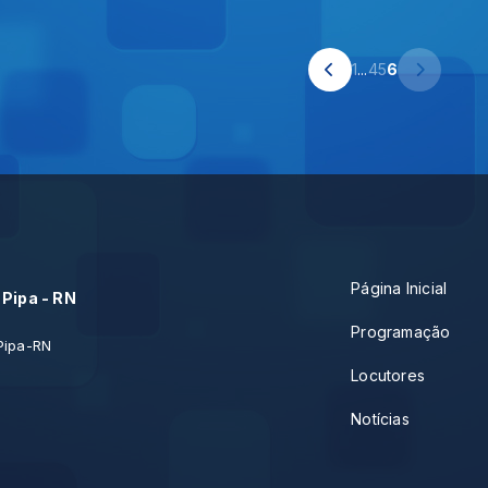
1
...
4
5
6
Página Inicial
 Pipa - RN
Programação
Pipa-RN
Locutores
Notícias